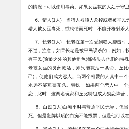
的情况下可以使用毒药。如果女巫救的人处于守
6、猎人(1人)，当猎人被狼人杀掉或者被平民
猎人被女巫毒死，或殉情而死时，不能开枪射杀
7、长老(1人)，长老在第一次受到狼人袭击时
不过，注意，如果长老是被平民误杀的，例如，
有平民(除狼之外的其他角色)都将失去他们的特
老被女巫的灵药救活，则只能救活一条命。丘比特
己)，使他们成为恋人。当两个相爱的人其中一
永远不能互票互杀。特殊，如果两个恋人中一个
恋，此时，这两名玩家和丘比特组成人狼恋阵营
8、白痴(1人)白痴平时与普通平民无异，但
死。但是翻牌以后的白痴不能投票，但是他可以
9、警长(1人)，警长将在第一个白天被全体