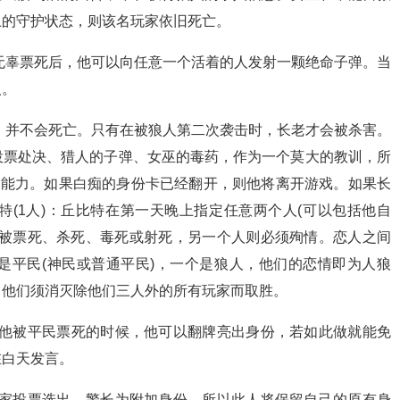
卫的守护状态，则该名玩家依旧死亡。
无辜票死后，他可以向任意一个活着的人发射一颗绝命子弹。当
人。
，并不会死亡。只有在被狼人第二次袭击时，长老才会被杀害。
投票处决、猎人的子弹、女巫的毒药，作为一个莫大的教训，所
殊能力。如果白痴的身份卡已经翻开，则他将离开游戏。如果长
(1人)：丘比特在第一天晚上指定任意两个人(可以包括他自
个被票死、杀死、毒死或射死，另一个人则必须殉情。恋人之间
是平民(神民或普通平民)，一个是狼人，他们的恋情即为人狼
，他们须消灭除他们三人外的所有玩家而取胜。
当他被平民票死的时候，他可以翻牌亮出身份，若如此做就能免
在白天发言。
玩家投票选出。警长为附加身份，所以此人将保留自己的原有身