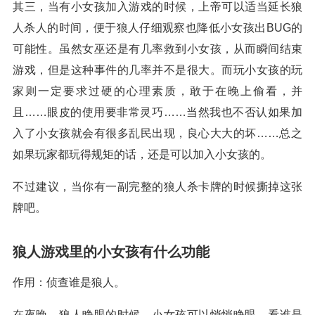
其三，当有小女孩加入游戏的时候，上帝可以适当延长狼
人杀人的时间，便于狼人仔细观察也降低小女孩出BUG的
可能性。虽然女巫还是有几率救到小女孩，从而瞬间结束
游戏，但是这种事件的几率并不是很大。而玩小女孩的玩
家则一定要求过硬的心理素质，敢于在晚上偷看，并
且……眼皮的使用要非常灵巧……当然我也不否认如果加
入了小女孩就会有很多乱民出现，良心大大的坏……总之
如果玩家都玩得规矩的话，还是可以加入小女孩的。
不过建议，当你有一副完整的狼人杀卡牌的时候撕掉这张
牌吧。
狼人游戏里的小女孩有什么功能
作用：侦查谁是狼人。
在夜晚，狼人睁眼的时候，小女孩可以悄悄睁眼，看谁是