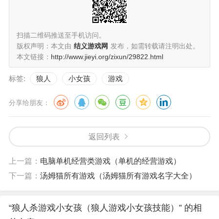
扫描二维码推送至手机访问。
版权声明：本文由
结义游戏网
发布，如需转载请注明出处。
本文链接：
http://www.jieyi.org/zixun/29822.html
标签:
狼人
小女孩
游戏
分享给朋友：
返回列表
上一篇：
电脑单机经营类游戏（单机的经营游戏）
下一篇：
汤姆猫所有游戏（汤姆猫所有游戏名字大全）
“狼人杀游戏小女孩（狼人游戏小女孩技能）” 的相