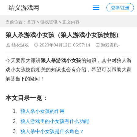
结义游戏网
登录/注册
当前位置：
首页
>
游戏资讯
> 正文内容
狼人杀游戏小女孩（狼人游戏小女孩技能）
结衣游戏
2023年04月12日 06:57:14
游戏资讯
155
今天要跟大家讲
狼人杀游戏小女孩
的知识，其中对狼人游
戏小女孩技能相关的知识也会有介绍，希望可以帮助大家
解答当下的疑问！
本文目录一览：
1、
狼人杀小女孩的作用
2、
狼人游戏里的小女孩有什么功能
3、
狼人杀中小女孩是什么角色？