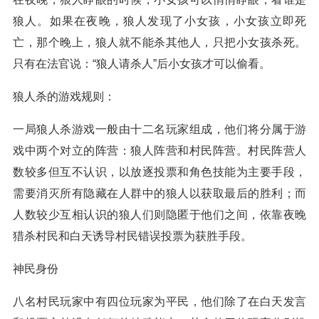
狼人。如果在夜晚，狼人发现了小女孩，小女孩立即死
亡，那个晚上，狼人就不能杀其他人，只把小女孩杀死。
只有在法官说：“狼人请杀人”后小女孩才可以偷看。
狼人杀的游戏规则：
一局狼人杀游戏一般由十二名玩家组成，他们将分属于游
戏中两个对立的阵营：狼人阵营和村民阵营。村民阵营人
数较多但互不认识，以放逐投票和角色技能为主要手段，
需要消灭所有隐藏在人群中的狼人以获取最后的胜利；而
人数较少互相认识的狼人们则隐匿于他们之间，依靠夜晚
猎杀村民和白天诱导村民错误投票为获胜手段。
神民身份
八名村民玩家中有四位玩家为平民，他们除了在白天发言