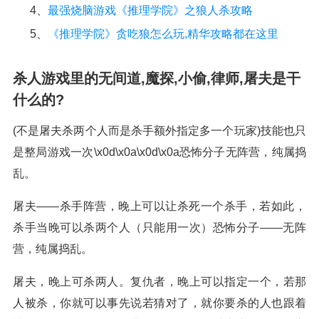
4、
最强烧脑游戏《推理学院》之狼人杀攻略
5、
《推理学院》贪吃狼怎么玩,精华攻略都在这里
杀人游戏里的无间道,魔探,小偷,律师,屠夫是干
什么的?
(不是屠夫杀两个人而是杀手额外指定多一个玩家)技能也只
是整局游戏一次\x0d\x0a\x0d\x0a恐怖分子无阵营，纯属捣
乱。
屠夫——杀手阵营，晚上可以让杀死一个杀手，若如此，
杀手当晚可以杀两个人（只能用一次）恐怖分子——无阵
营，纯属捣乱。
屠夫，晚上可杀两人。复仇者，晚上可以指定一个，若那
人被杀，你就可以事先说若猜对了，就你要杀的人也跟着