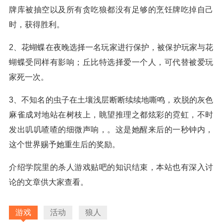
牌库被抽空以及所有贪吃狼都没有足够的烹饪牌吃掉自己
时，获得胜利。
2、花蝴蝶在夜晚选择一名玩家进行保护，被保护玩家与花
蝴蝶受同样有影响；丘比特选择爱一个人，可代替被爱玩
家死一次。
3、不知名的虫子在土壤浅层断断续续地嘶鸣，欢脱的灰色
麻雀成对地站在树枝上，眺望推理之都炫彩的霓虹，不时
发出叽叽喳喳的细微声响，。这是她醒来后的一秒钟内，
这个世界赐予她重生后的奖励。
介绍学院里的杀人游戏贴吧的知识结束，本站也有深入讨
论的文章供大家查看。
游戏
活动
狼人