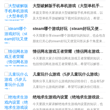
大型破解版手机单机游戏（大型单机手游
破解版下载）
本篇文章给大家谈谈大型破解版手机单机游戏，以
及大型单机手游破解版下载对应的知识点，希望对
各位有所帮助，不要忘了收藏本站喔。 本文目录一
steam哪个游戏好玩（steam好玩又便
览： 1、手机大型单机游戏有哪些？ 2、各位兄弟，
宜）
有没有手机单机大型游戏值得推荐？ 3、大型单机游
今天我要分享steam哪个游戏好玩的知识，也会包含
戏(手机版)有哪些? 手机大型单机游戏有哪些？ 手机
朋友们关心的steam好玩又便宜问答从多个角度来解
大型单...
答，我希望能够解决你现在遇到的问题！ 本文目录
情侣网名游戏王者荣耀（情侣网名游戏王
一览： 1、steam上好玩的游戏有哪些 2、steam十
者荣耀古风）
大最好玩游戏有哪些？ 3、steam什么游戏好玩 4、
今天要跟大家介绍情侣网名游戏王者荣耀的知识，
steam上都有哪些游戏好玩...
包括情侣网名游戏王者荣耀古风，希望可以解答大
家现在的问题！本文目录一览： 1、王者甜蜜简单情
儿童玩什么游戏（5岁儿童玩什么游戏）
侣名字，王者荣耀宠溺的情侣名有什么？ 2、王者情
侣名字大全 3、王者荣耀情侣名字大全 4、王者荣耀
我将分享儿童玩什么游戏的知识给你们，也会有5岁
情侣网名大全 5、情侣CP游戏名王者荣耀 狗粮满
儿童玩什么游戏的讲解，希望可以解决你们现在的
满...
问题！ 本文目录一览： 1、小孩玩的游戏 2、适合
绝地求生游戏内设置（绝地求生游戏设置
孩子玩的游戏有哪些 3、儿童游戏有哪些好玩的 4、
怎么调最好）
儿童游戏有哪些？ 小孩玩的游戏 适合小孩玩的游戏
今天要跟大家讲解绝地求生游戏内设置的知识，也
如下：1、《儿童小游戏大全》一款专注于儿童认知
会涉及绝地求生游戏设置怎么调最好，给大家不一