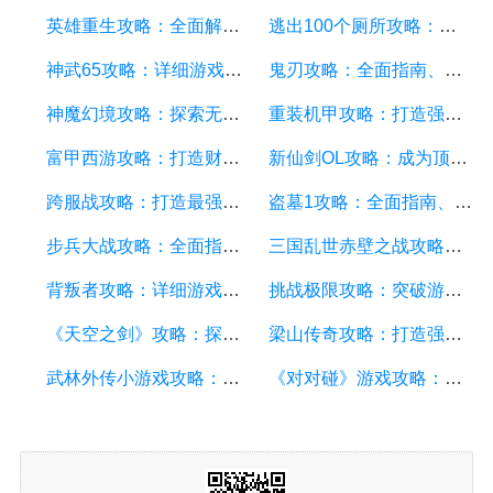
英雄重生攻略：全面解析游戏中的技巧和策略
逃出100个厕所攻略：详细游戏攻略方面的描述
神武65攻略：详细游戏攻略方面的描述
鬼刃攻略：全面指南、技巧和秘籍，助你成为顶尖玩家
神魔幻境攻略：探索无尽的魔幻世界，成为顶尖玩家
重装机甲攻略：打造强大机甲，征服战场的终极指南
富甲西游攻略：打造财富王国的终极指南
新仙剑OL攻略：成为顶级仙侠大侠的秘诀与技巧
跨服战攻略：打造最强战队，征服多个服务器
盗墓1攻略：全面指南、秘籍和技巧
步兵大战攻略：全面指南及游戏技巧分享
三国乱世赤壁之战攻略：详细游戏攻略方面的描述
背叛者攻略：详细游戏攻略方面的描述
挑战极限攻略：突破游戏难关的终极指南
《天空之剑》攻略：探索天空的冒险之旅
梁山传奇攻略：打造强大的英雄团队，征服江湖的必备指南
武林外传小游戏攻略：全面解析游戏技巧、角色选择和剧情推进
《对对碰》游戏攻略：成为高手的秘籍