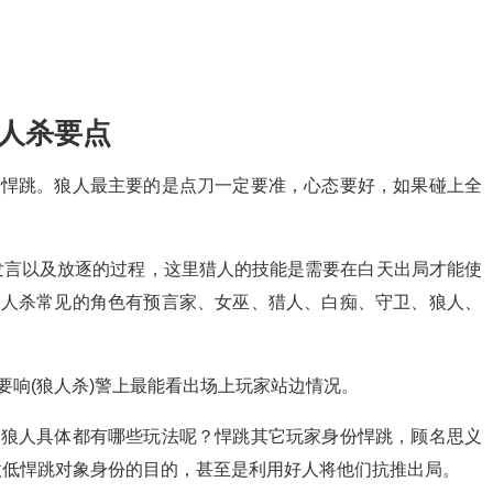
狼人杀要点
去悍跳。狼人最主要的是点刀一定要准，心态要好，如果碰上全
发言以及放逐的过程，这里猎人的技能是需要在白天出局才能使
狼人杀常见的角色有预言家、女巫、猎人、白痴、守卫、狼人、
要响(狼人杀)警上最能看出场上玩家站边情况。
么狼人具体都有哪些玩法呢？悍跳其它玩家身份悍跳，顾名思义
做低悍跳对象身份的目的，甚至是利用好人将他们抗推出局。