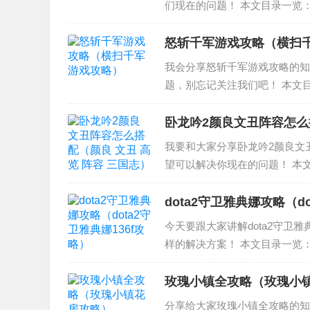
们现在的问题！ 本文目录一览：
到男神？ 3、“丑女”如何才能
高富帅？ 1、...
怒斩千军游戏攻略（横扫
我会分享怒斩千军游戏攻略的知
题，别忘记关注我们吧！ 本文目
输出打法详解 狂战士如何输出 
水浒...
卧龙吟2颜良文丑阵容怎么搭
我要和大家分享卧龙吟2颜良文丑
望可以解决你现在的问题！ 本文
容搭配是什么？ 3、卧龙吟20
一、总述：...
dota2守卫雅典娜攻略（do
今天要跟大家讲解dota2守卫雅
样的解决方案！ 本文目录一览：
觉醒 3、dota2守卫雅典娜怎么
玫瑰小镇全攻略（玫瑰小
分享给大家玫瑰小镇全攻略的知