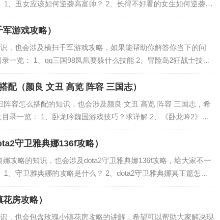
 1、丑女应该如何逆袭高富帅？ 2、长得不好看的女生如何逆袭撩
逆袭成为女神？ 4、丑女怎么逆袭，变漂亮除整容 丑女应该如何逆袭
千军游戏攻略）
识，也会涉及横扫千军游戏攻略，如果能帮助你解答你当下的问
录一览： 1、qq三国98凤凰要躲什么技能 2、冒险岛2狂战士技能
3、象棋的来历 4、三国群雄传最强武将是哪个 阵容怎么搭配 5、qq
配（颜良 文丑 高览 阵容 三国志）
阵容怎么搭配的知识，也会涉及颜良 文丑 高览 阵容 三国志，希
目录一览： 1、卧龙吟魏国游戏技巧？求详解 2、《卧龙吟2》阵
20蜀国阵容搭配 卧龙吟魏国游戏技巧？求详解 亲爱的玩家，您好：
ta2守卫雅典娜136f攻略）
典娜攻略的知识，也会涉及dota2守卫雅典娜136f攻略，给大家不一
 1、守卫雅典娜的攻略是什么？ 2、dota2守卫雅典娜冥王篇怎么
升级基地 4、dota2守护雅典娜神佑宝石怎么弄 守卫雅...
镇花房攻略）
识，也会包含玫瑰小镇花房攻略的讲解，希望可以帮助大家解决现