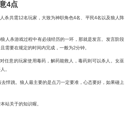
意4点
局狼人杀共需12名玩家，大致为神职角色4名、平民4名以及狼人阵
杀)狼人杀游戏过程中有必须经历的一环，那就是发言。发言阶段
且需要在规定的时间内完成，一般为2分钟。
和对任意的玩家使用毒药，解药能救人，毒药则可以杀人。女巫
好人。
应该去悍跳。狼人最主要的是点刀一定要准，心态要好，如果碰上
。
索本站关于的知识喔。