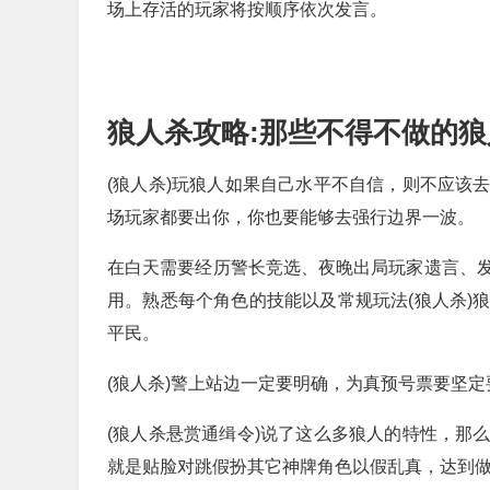
场上存活的玩家将按顺序依次发言。
狼人杀攻略:那些不得不做的
(狼人杀)玩狼人如果自己水平不自信，则不应该
场玩家都要出你，你也要能够去强行边界一波。
在白天需要经历警长竞选、夜晚出局玩家遗言、
用。熟悉每个角色的技能以及常规玩法(狼人杀)
平民。
(狼人杀)警上站边一定要明确，为真预号票要坚定
(狼人杀悬赏通缉令)说了这么多狼人的特性，那
就是贴脸对跳假扮其它神牌角色以假乱真，达到