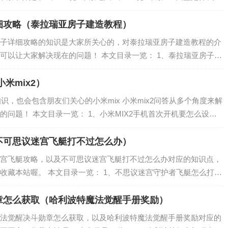
宝可梦朱紫图鉴108是哪个 宝可梦朱紫半神是谁 宝可梦朱紫半神有：海
细攻略（泰拉瑞亚房子建造教程）
子详细攻略的知识是大家所关心的，对泰拉瑞亚房子建造教程的介
可以让大家解决现在的问题！ 本文目录一览： 1、泰拉瑞亚房子要
么造 3、泰拉瑞亚怎么建造房子 泰拉瑞亚如何建造房子 4、泰拉瑞
小米mix2）
知识，也会包含朋友们关心的小米mix 小米mix2问答从多个角度来解
问题！ 本文目录一览： 1、小米MIX2手机首次开机要怎么设
、小米MIX2手机如何快速截屏 4、小米mix2使用方法有哪些...
不可思议迷宫飞艇打不过怎么办）
宫飞艇攻略，以及不可思议迷宫飞艇打不过怎么办对应的知识点，
收藏本站喔。 本文目录一览： 1、不思议迷宫守护者飞艇怎么打
哪些? 3、不思议迷宫飞艇怎么选 4、不思议迷宫王虫飞艇获得方
章怎么获取（哈利波特魔法觉醒手册奖励）
法觉醒决斗勋章怎么获取，以及哈利波特魔法觉醒手册奖励对应的