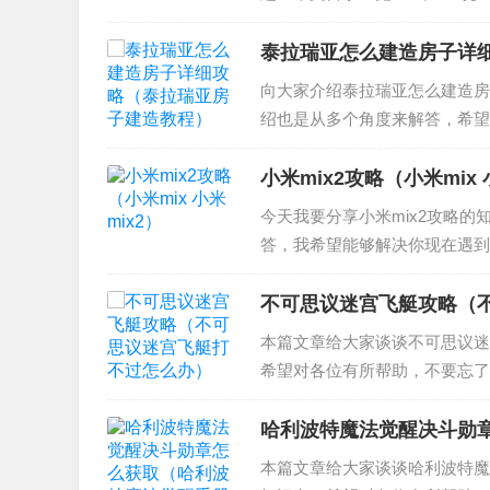
4、朱紫398图鉴是什么 5、
豚...
泰拉瑞亚怎么建造房子详
向大家介绍泰拉瑞亚怎么建造房
绍也是从多个角度来解答，希望
求 2、泰拉瑞亚蘑菇人的房子怎
亚12怎么建房子...
小米mix2攻略（小米mix 
今天我要分享小米mix2攻略的
答，我希望能够解决你现在遇到的
置？ 2、小米mix2怎样操作 3
不可思议迷宫飞艇攻略（
本篇文章给大家谈谈不可思议迷
希望对各位有所帮助，不要忘了
2、不思议迷宫天空飞艇优先升级
法介绍 5、不思...
哈利波特魔法觉醒决斗勋
本篇文章给大家谈谈哈利波特魔