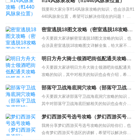
ff14风脉泉攻略（ff1440风脉泉位置）
我要和大家分享ff14风脉泉攻略的知识，也会涉及ff1
440风脉泉位置，希望可以解决你现在的问题！ 本
文目录一览： 1、ff14龙堡低地风脉泉位置 2、ff14
密室逃脱18图文攻略（密室逃脱18攻略图
国服3.0风脉泉怎么收集 风脉泉收集方法攻略 3、有
文详解全集）
人知道ff14龙堡参天高地风脉泉第八个在哪吗? ff14
今天要跟大家讲解密室逃脱18图文攻略的知识，也
龙堡低地风脉泉位置...
会涉及密室逃脱18攻略图文详解全集，给大家不一
样的解决方案！ 本文目录一览： 1、密室逃脱18移
明日方舟大骑士领酒吧街低配通关攻略的
动迷城天平怎么过 2、密室逃脱18刀刃转盘怎么过
简单介绍
3、越狱密室逃脱逃离高铁18攻略 4、密室逃脱18失
今天要跟大家讲明日方舟大骑士领酒吧街低配通关
落的领地4攻略大全拿上法拉希的手的过程 35...
攻略的知识，其中对相关的知识也会有介绍，希望
可以帮助大家解答当下的疑问！ 本文目录一览：
部落守卫战海底洞穴攻略（部落守卫战海
1、明日方舟岁相怎么打低配 2、明日方舟2-3攻略-2
底巨鯱）
-3低配怎么打三星 3、《明日方舟》大骑士领酒吧街
今天要跟大家讲部落守卫战海底洞穴攻略的知识，
18低配打法攻略 4、明日方舟3-7突袭模式低配...
其中对部落守卫战海底巨鯱相关的知识也会有介
绍，希望可以帮助大家解答当下的疑问！ 本文目录
梦幻西游买号选号攻略（梦幻西游买号选
一览： 1、部落守卫战第四章40-4关卡通关攻略 40-
区）
4怎么过 2、新部落守卫战中20-3关怎么过 3、部落
我将分享梦幻西游买号选号攻略的知识给你们，也
守卫战100洞怎样过 100洞过关配置全解析...
会有梦幻西游买号选区的讲解，希望可以解决你们
现在的问题！ 本文目录一览： 1、梦幻西游CBG上