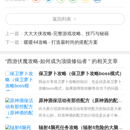
返回列表
上一篇：
大大大侠攻略-完整游戏攻略、技巧与秘籍
下一篇：
暖暖44攻略 - 打造最时尚的搭配方案
“西游伏魔攻略-如何成为顶级修仙者 ” 的相关文章
保卫萝卜攻略（保卫萝卜攻略boss模式）
我会分享保卫萝卜攻略的知识，也会涉及保卫萝卜
攻略boss模式，如果能帮助你解答你当下的问题，
别忘记关注我们吧！ 本文目录一览： 1、保卫萝卜3
原神酒保活动有那些配方（原神酒的配
攻略是怎样的？ 2、保卫萝卜攻略是什么？ 3、保卫
方）
萝卜2第60关怎么过 4、保卫萝卜3攻略是什么？ 保
向大家介绍原神酒保活动有那些配方的知识是大家
卫萝卜3攻略是怎样的？ 1、清理道具，在...
所关心的，对原神酒的配方的介绍也是从多个角度
来解答，希望可以让大家解决现在的问题！ 本文目
辐射4脑死任务攻略（辐射4危险的大脑任
录一览： 1、原神甜心果酒壶怎么配 2、原神完美酒