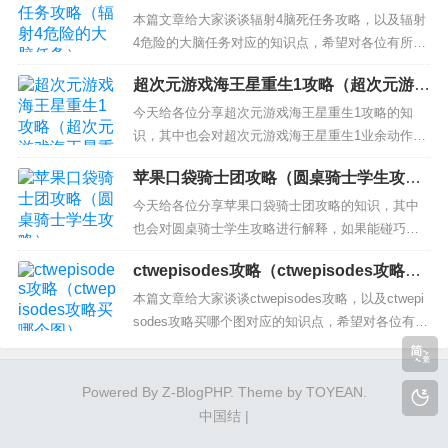
务）
保下午茶饮品是啥 3、原神有冲击性的咖啡什么意思
本篇文章给大家谈谈辐射4脑死任务攻略，以及辐射
4、原神酒保活动什么时候结束 5、原神酒保卖的酒
4危险的大脑任务对应的知识点，希望对各位有所帮
有...
助，不要忘了收藏本站喔。 本文目录一览： 1、
超次元游戏海王星重生1攻略（超次元游戏
《辐射4》流程：主线流程第一幕 2、辐射4攻略 辐
海王星重生1业余动作游戏）
射4攻略流程 3、辐射4脑死亡凶手放不放走 《辐射
今天给各位分享超次元游戏海王星重生1攻略的知
4》流程：主线流程第一幕 游戏 开始后首先决定
识，其中也会对超次元游戏海王星重生1业余动作游
角...
戏进行解释，如果能碰巧解决你现在面临的问题，
苹果口袋骑士团攻略（圆桌骑士学生攻
别忘了关注本站，现在开始吧！ 本文目录一览：
略）
1、超次元游戏海王星重生第一章迷宫boss怎么打
今天给各位分享苹果口袋骑士团攻略的知识，其中
2、超次元海王星重生1真结局怎么做 3、超次元游
也会对圆桌骑士学生攻略进行解释，如果能碰巧解
戏海王星 重生...
决你现在面临的问题，别忘了关注本站，现在开始
ctwepisodes攻略（ctwepisodes攻略买
吧！ 本文目录一览： 1、口袋奇兵宝藏徽章怎么获
哪个图）
得 2、爆莉萌天使主线任务和剧情 3、gta5线上发展
本篇文章给大家谈谈ctwepisodes攻略，以及ctwepi
顺序 4、魔兽世界坐骑 5、WOW里在安格罗环形
sodes攻略买哪个图对应的知识点，希望对各位有所
山...
帮助，不要忘了收藏本站喔。 本文目录一览： 1、c
tw episodes 怎么建房子 2、ctwepisodes是什么游
戏 3、ctwepisodes怎么过关 ctw episo...
Powered By
Z-BlogPHP
. Theme by
TOYEAN
.
中国结
|