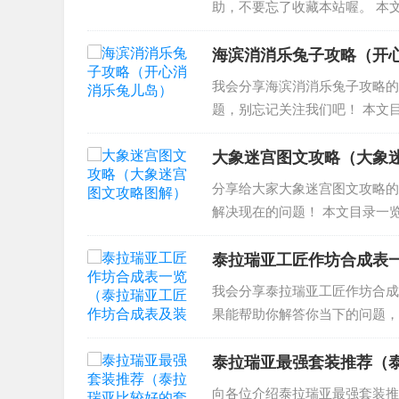
助，不要忘了收藏本站喔。 本文
一章第五关怎么过 第一章stag
么？...
海滨消消乐兔子攻略（开
我会分享海滨消消乐兔子攻略的
题，别忘记关注我们吧！ 本文目
收集兔子在哪儿 3、海滨消消
收集兔子攻略 海滨消...
大象迷宫图文攻略（大象
分享给大家大象迷宫图文攻略的
解决现在的问题！ 本文目录一
攻略 2、《塞尔达传说荒野之息
4、赛达尔 大象迷...
泰拉瑞亚工匠作坊合成表
我会分享泰拉瑞亚工匠作坊合成
果能帮助你解答你当下的问题，
可以合成什么 2、《泰拉瑞亚》工
表 5、...
泰拉瑞亚最强套装推荐（
向各位介绍泰拉瑞亚最强套装推