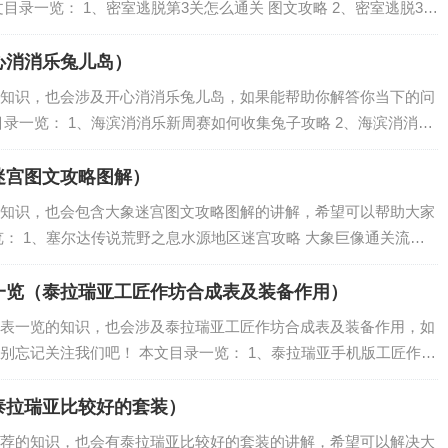
目录一览： 1、密室逃脱第3关怎么通关 图文攻略 2、密室逃脱3第
e5攻略 3、密室逃脱3逃离办公大厦攻略，第7关至第9关攻略是什
心消消乐兔儿岛）
知识，也会涉及开心消消乐兔儿岛，如果能帮助你解答你当下的问
录一览： 1、海滨消消乐新周赛如何收集兔子攻略 2、海滨消消乐
乐长隆魔术团兔子牌怎么不翻？有什么技巧？ 海滨消消乐新周赛如何
迷宫图文攻略图解）
知识，也会包含大象迷宫图文攻略图解的讲解，希望可以帮助大家
览： 1、塞尔达传说荒野之息水源地区迷宫攻略 大象巨像通关流程
》大象迷宫打法攻略 详解怎么玩 3、求助，打第一个神兽大象迷宫
一览（泰拉瑞亚工匠作坊合成表及装备作用）
表一览的知识，也会涉及泰拉瑞亚工匠作坊合成表及装备作用，如
别忘记关注我们吧！ 本文目录一览： 1、泰拉瑞亚手机版工匠作坊
匠作坊合成表 3、泰拉瑞亚合成表1.1725 4、泰拉瑞亚手机合成
泰拉瑞亚比较好的套装）
荐的知识，也会有泰拉瑞亚比较好的套装的讲解，希望可以解决大