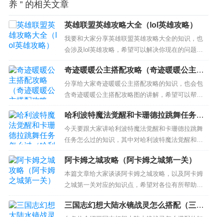
养 ” 的相关文章
英雄联盟英雄攻略大全（lol英雄攻略）
我要和大家分享英雄联盟英雄攻略大全的知识，也
会涉及lol英雄攻略，希望可以解决你现在的问题！
本文目录一览： 1、英雄联盟LOL新手攻略是什么？
奇迹暖暖公主搭配攻略（奇迹暖暖公主搭
2、英雄联盟出装攻略 强大英雄出装攻略 3、LOL英
配攻略图）
雄联盟对线有哪些技巧? 英雄联盟LOL新手攻略是什
分享给大家奇迹暖暖公主搭配攻略的知识，也会包
么？ 刚开始玩，别管你承不承认，都是菜鸟...
含奇迹暖暖公主搭配攻略图的讲解，希望可以帮助
大家解决现在的问题！ 本文目录一览： 1、奇迹暖
哈利波特魔法觉醒和卡珊德拉跳舞任务怎
暖第十五章15-3高分搭配攻略 2、奇迹暖暖第三章公
么过（哈利波特魔法觉醒和卡珊德拉共
主级怎么搭配 S级搭配攻略 3、奇迹暖暖第十三章1
今天要跟大家讲哈利波特魔法觉醒和卡珊德拉跳舞
舞）
3-3高分搭配攻略 奇迹暖暖第十五章15-3高分搭配...
任务怎么过的知识，其中对哈利波特魔法觉醒和卡
珊德拉共舞相关的知识也会有介绍，希望可以帮助
阿卡姆之城攻略（阿卡姆之城第一关）
大家解答当下的疑问！ 本文目录一览： 1、哈利波
特魔法觉醒跳过舞的人怎么找 2、哈利波特魔法觉醒
本篇文章给大家谈谈阿卡姆之城攻略，以及阿卡姆
帽愿物语跳舞怎么摘帽子 3、哈利波特吟梦旅人怎么
之城第一关对应的知识点，希望对各位有所帮助，
获得 4、...
不要忘了收藏本站喔。 本文目录一览： 1、求助，
三国志幻想大陆水镜战灵怎么搭配（三国
阿卡姆之城冰冻科技任务 2、阿卡姆之城泥面人怎么
幻想大陆战灵攻略）