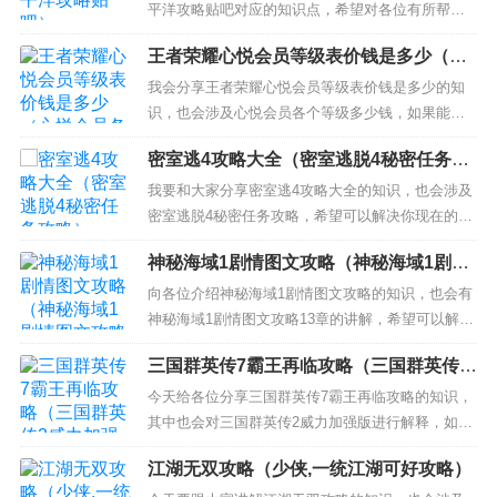
平洋攻略贴吧对应的知识点，希望对各位有所帮
助，不要忘了收藏本站喔。 本文目录一览： 1、剑
王者荣耀心悦会员等级表价钱是多少（心
指太平洋哪个阵容最强 2、舰指太平洋的进化图纸在
悦会员各个等级多少钱）
哪获得? 3、舰指太平洋舰船选择攻略 舰指太平洋舰
我会分享王者荣耀心悦会员等级表价钱是多少的知
船怎么选 剑指太平洋哪个阵容最强 进攻阵容。从进
识，也会涉及心悦会员各个等级多少钱，如果能帮
攻角度上讲...
助你解答你当下的问题，别忘记关注我们吧！ 本文
密室逃4攻略大全（密室逃脱4秘密任务攻
目录一览： 1、腾讯心悦会员等级一共有多少 2、王
略）
者荣耀vip等级对应消费 3、想要每年保持在心悦4
我要和大家分享密室逃4攻略大全的知识，也会涉及
级，差不多每年需要充值多少？ 腾讯心悦会员等级
密室逃脱4秘密任务攻略，希望可以解决你现在的问
一共有多...
题！ 本文目录一览： 1、密室逃脱绝境系列4两个铜
神秘海域1剧情图文攻略（神秘海域1剧情
钱在哪 2、密室逃脱4第4关怎么过图解 3、密室逃脱
图文攻略13章）
绝境系列4迷失森林攻略箱子铁链怎么开 4、密室逃
向各位介绍神秘海域1剧情图文攻略的知识，也会有
脱绝境系列4迷失森林齿轮互锁那关怎么过 密...
神秘海域1剧情图文攻略13章的讲解，希望可以解决
大家当前的困惑！ 本文目录一览： 1、“神秘海域1”
三国群英传7霸王再临攻略（三国群英传2
详细剧情是什么？ 2、神秘海域1敲钟怎么过 3、神
威力加强版）
秘海域1四个雕像后怎么玩图文 4、神秘海域1图文
今天给各位分享三国群英传7霸王再临攻略的知识，
攻略 如何玩神秘海域 “神秘海域1”详细剧...
其中也会对三国群英传2威力加强版进行解释，如果
能碰巧解决你现在面临的问题，别忘了关注本站，
江湖无双攻略（少侠,一统江湖可好攻略）
现在开始吧！ 本文目录一览： 1、《三国群英传7》