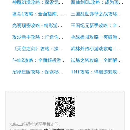
神魔幻境攻略：探索无尽的魔幻世界，成为顶尖玩家
新仙剑OL攻略：成为顶级仙侠大侠的秘诀与技巧
盗墓1攻略：全面指南、秘籍和技巧
三国乱世赤壁之战攻略：详细游戏攻略方面的描述
光明顶密攻略 - 精彩游戏攻略分享，助你征服光明顶的挑战
王国纪元新手攻略：全面解析游戏基础、升级策略和资源管理
攻沙新手攻略：打造你的战争帝国，征服沙漠世界
挑战极限攻略：突破游戏难关的终极指南
《天空之剑》攻略：探索天空的冒险之旅
武林外传小游戏攻略：全面解析游戏技巧、角色选择和剧情推进
斗仙2攻略：全面解析游戏技巧、副本攻略、装备养成和战斗策略
试炼之塔攻略：全面解析游戏技巧与策略，帮你征服每一层塔
沼泽庄园攻略：探索秘密、击败怪物、解谜全指南
TNT攻略：详细游戏攻略方面的描述
扫描二维码推送至手机访问。