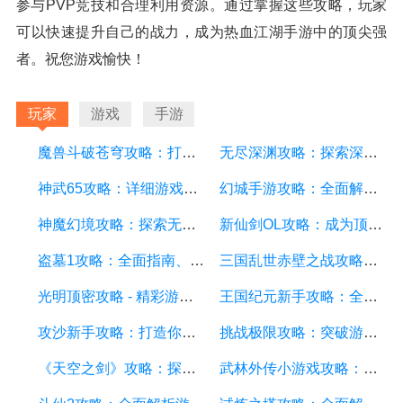
参与PVP竞技和合理利用资源。通过掌握这些攻略，玩家
可以快速提升自己的战力，成为热血江湖手游中的顶尖强
者。祝您游戏愉快！
玩家
游戏
手游
魔兽斗破苍穹攻略：打造最强战队、掌握绝世神技
无尽深渊攻略：探索深渊的秘密，成为最强战士
神武65攻略：详细游戏攻略方面的描述
幻城手游攻略：全面解析游戏技巧、装备选择和副本攻略
神魔幻境攻略：探索无尽的魔幻世界，成为顶尖玩家
新仙剑OL攻略：成为顶级仙侠大侠的秘诀与技巧
盗墓1攻略：全面指南、秘籍和技巧
三国乱世赤壁之战攻略：详细游戏攻略方面的描述
光明顶密攻略 - 精彩游戏攻略分享，助你征服光明顶的挑战
王国纪元新手攻略：全面解析游戏基础、升级策略和资源管理
攻沙新手攻略：打造你的战争帝国，征服沙漠世界
挑战极限攻略：突破游戏难关的终极指南
《天空之剑》攻略：探索天空的冒险之旅
武林外传小游戏攻略：全面解析游戏技巧、角色选择和剧情推进