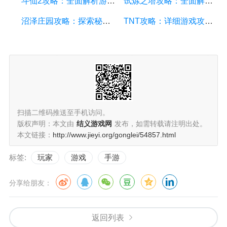
斗仙2攻略：全面解析游戏技巧、副本攻略、装备养成和战斗策略
试炼之塔攻略：全面解析游戏技巧与策略，帮你征服每一层塔
沼泽庄园攻略：探索秘密、击败怪物、解谜全指南
TNT攻略：详细游戏攻略方面的描述
扫描二维码推送至手机访问。
版权声明：本文由
结义游戏网
发布，如需转载请注明出处。
本文链接：
http://www.jieyi.org/gonglei/54857.html
标签:
玩家
游戏
手游
分享给朋友：
返回列表