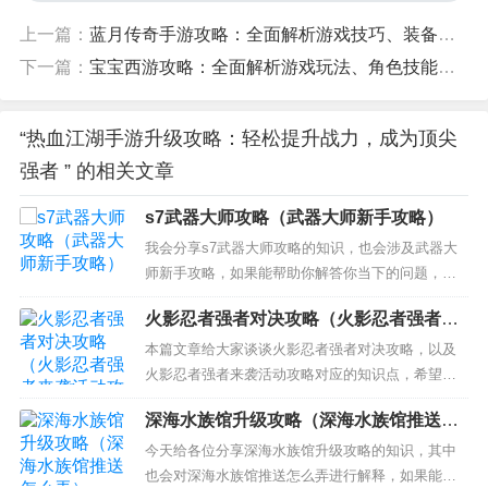
上一篇：
蓝月传奇手游攻略：全面解析游戏技巧、装备提升和战斗策略
下一篇：
宝宝西游攻略：全面解析游戏玩法、角色技能和装备获取
“热血江湖手游升级攻略：轻松提升战力，成为顶尖
强者 ” 的相关文章
s7武器大师攻略（武器大师新手攻略）
我会分享s7武器大师攻略的知识，也会涉及武器大
师新手攻略，如果能帮助你解答你当下的问题，别
忘记关注我们吧！ 本文目录一览： 1、LOLS7武器
火影忍者强者对决攻略（火影忍者强者来
大师贾克斯符文天赋出装解析 2、csgo武器大师成
袭活动攻略）
就怎么完成 3、lol武器大师竞技场玩法攻略 具体操
本篇文章给大家谈谈火影忍者强者对决攻略，以及
作方法 LOLS7武器大师贾克斯符文天赋出装...
火影忍者强者来袭活动攻略对应的知识点，希望对
各位有所帮助，不要忘了收藏本站喔。 本文目录一
深海水族馆升级攻略（深海水族馆推送怎
览： 1、火影忍者手游第九章不死破坏者怎么打 不
么弄）
死破坏者副本通关攻略 2、火影忍者手游怎么观战好
今天给各位分享深海水族馆升级攻略的知识，其中
友 3、火影忍者手游强者对决什么时候匹配 4、火影
也会对深海水族馆推送怎么弄进行解释，如果能碰