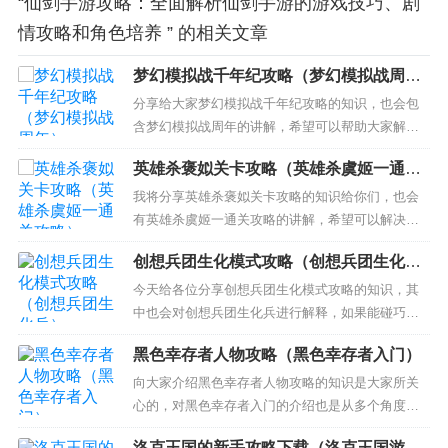
“仙剑手游攻略：全面解析仙剑手游的游戏技巧、剧
情攻略和角色培养 ” 的相关文章
梦幻模拟战千年纪攻略（梦幻模拟战周
年）
分享给大家梦幻模拟战千年纪攻略的知识，也会包
含梦幻模拟战周年的讲解，希望可以帮助大家解决
现在的问题！ 本文目录一览： 1、梦幻模拟战千年
英雄杀褒姒关卡攻略（英雄杀虞姬一通关
纪秘籍 2、梦幻模拟战千年纪 的攻略 3、梦幻模拟
攻略）
战千年纪怎么玩 4、梦幻模拟战千年纪详细攻略高手
我将分享英雄杀褒姒关卡攻略的知识给你们，也会
们帮帮忙啦~~~~~ 梦幻模拟战千年纪秘籍 我以前
有英雄杀虞姬一通关攻略的讲解，希望可以解决你
的...
们现在的问题！ 本文目录一览： 1、英雄杀闯关模
创想兵团生化模式攻略（创想兵团生化
式真褒姒这关怎么过 2、英雄杀真褒姒怎么过 3、英
兵）
雄杀褒姒1怎么过 英雄杀闯关模式真褒姒这关怎么过
今天给各位分享创想兵团生化模式攻略的知识，其
有好多国家队 给你举例啊1、宋江 西施...
中也会对创想兵团生化兵进行解释，如果能碰巧解
决你现在面临的问题，别忘了关注本站，现在开始
黑色幸存者人物攻略（黑色幸存者入门）
吧！ 本文目录一览： 1、创想兵团生化专家怎么加
技能点 2、创想兵团生化模式怎么卡bug 3、创想兵
向大家介绍黑色幸存者人物攻略的知识是大家所关
团生化模式如何跳上船上的桅杆 创想兵团生化专家
心的，对黑色幸存者入门的介绍也是从多个角度来
怎么加技能点...
解答，希望可以让大家解决现在的问题！ 本文目录
洛克王国的新手攻略下载（洛克王国游戏