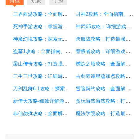
角色
玩家
手游
三界西游攻略：全面解析三界西游游戏玩法、角色、装备与副本
封神2攻略：全面指南、技巧与秘籍解析
死神手游攻略：掌握游戏技巧，轻松成为顶级玩家
神武65攻略：详细游戏攻略方面的描述
神魔幻境攻略：探索无尽的魔幻世界，成为顶尖玩家
跨服战攻略：打造最强战队，征服多个服务器
盗墓1攻略：全面指南、秘籍和技巧
背叛者攻略：详细游戏攻略方面的描述
梁山传奇攻略：打造强大的英雄团队，征服江湖的必备指南
试炼之塔攻略：全面解析游戏技巧与策略，帮你征服每一层塔
三生三世攻略：详细游戏攻略方面的描述
古剑奇谭星蕴加点攻略：打造无敌战队，征服九州大陆
刀剑乱舞6-1攻略：探索副本、培养角色和战斗技巧详解
冒险契约攻略：全面解析游戏玩法、技巧和策略
新倚天攻略-细致详解游戏攻略，助你成为顶级侠客
贪玩游戏游戏攻略：打造最强角色的详细指南
非仙勿扰攻略：全面解析游戏攻略技巧、剧情解读和角色培养
魔法学院攻略：打造最强法师的详细游戏攻略指南