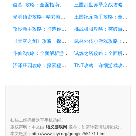
盗墓1攻略：全面指南、秘籍和技巧
三国乱世赤壁之战攻略：详细游戏攻略方面的描述
光明顶密攻略 - 精彩游戏攻略分享，助你征服光明顶的挑战
王国纪元新手攻略：全面解析游戏基础、升级策略和资源管理
攻沙新手攻略：打造你的战争帝国，征服沙漠世界
挑战极限攻略：突破游戏难关的终极指南
《天空之剑》攻略：探索天空的冒险之旅
武林外传小游戏攻略：全面解析游戏技巧、角色选择和剧情推进
斗仙2攻略：全面解析游戏技巧、副本攻略、装备养成和战斗策略
试炼之塔攻略：全面解析游戏技巧与策略，帮你征服每一层塔
沼泽庄园攻略：探索秘密、击败怪物、解谜全指南
TNT攻略：详细游戏攻略方面的描述
扫描二维码推送至手机访问。
版权声明：本文由
结义游戏网
发布，如需转载请注明出处。
本文链接：
http://www.jieyi.org/gonglei/55171.html