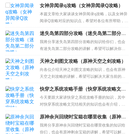
女神异闻录q攻略（女神异闻录Q攻略）
2、蜀山初章道剑修怎么加点 3、蜀山初章攻略 4、
蜀山初章旁门怎么样回血最快 5、蜀山初章练体怎么
本篇文章给大家谈谈女神异闻录q攻略，以及女神异
加点 6、蜀山初章旁门要什么属性 蜀山初章...
闻录Q攻略对应的知识点，希望对各位有所帮助，不
要忘了收藏本站喔。 本文目录一览： 1、《女神异
迷失岛第四部分攻略（迷失岛第二部分攻
闻录5》异闻录5全流程攻略？ 2、女神异闻录3怎么
略）
攻略学姐 3、女神异闻录5攻略介绍 第四章金字塔怎
我将分享迷失岛第四部分攻略的知识给你们，也会
么通过 4、女神异闻录5银行迷宫怎么走? 5...
有迷失岛第二部分攻略的讲解，希望可以解决你们
现在的问题！ 本文目录一览： 1、迷失岛2四周目怎
天神之剑图文攻略（原神天空之剑攻略）
么过 完整图文通关攻略 2、《迷失岛3：宇宙的尘
埃》第四部分通关攻略 3、迷失岛怎么通关 迷失岛
向各位介绍天神之剑图文攻略的知识，也会有原神
全图文流程攻略 4、迷失岛第四部分过关攻略 5、
天空之剑攻略的讲解，希望可以解决大家当前的困
《...
惑！ 本文目录一览： 1、原始传奇天神之剑怎么出
快穿之系统攻略手册（快穿系统攻略文完
2、找一个小霸王智能卡游戏的名字 3、「FC游戏攻
结）
略」《武藏的冒险》 4、天神之剑怎么用飞鞋鞋 5、
今天要跟大家讲快穿之系统攻略手册的知识，其中
原始传奇天神之剑可以交易嘛 原始传奇天神之剑...
对快穿系统攻略文完结相关的知识也会有介绍，希
望可以帮助大家解答当下的疑问！ 本文目录一览：
原神余兴回绕时宝箱在哪里收集（原神剩
1、《快穿系统：万人迷攻略手册》txt下载在线阅读
余宝箱）
全文，求百度网盘云资源 2、快穿系统：男神攻略手
我将分享原神余兴回绕时宝箱在哪里收集的知识给
册txt百度云 3、《快穿系统：炮灰翻身攻略手册》tx
你们，也会有原神剩余宝箱的讲解，希望可以解决