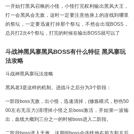
一开始打黑风召唤的小怪，小怪打完权利输出黑风大王，
打一会黑风会无敌，这时一定要注意他身上的连线到哪里
的祭坛，一定要迅速打掉那个祭坛，不然会出现BOSS，
总共打2次4个祭坛，打完的时候在输出BOSS就可以了
斗战神黑风寨黑风BOSS有什么特征 黑风寨玩
法攻略
斗战神黑风寨玩法攻略
黑风老3是这样的机制。进战斗之后分为3个阶段：
一阶段boss无敌，出小怪，迅速清掉，(修炼模式，秒伤50
00左右无压力)清理掉小怪之后boss激活，开始第一波输
出，血线大概到三分之一的时候boss进入二阶段。
二阶段boss进入无敌，这期间boss会连线他右前方和左后