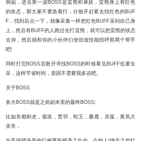
例如，进去第一波BOSS是蛮熊和犀妖，蛮熊身上有红色
的状态，那大家不要急着打，分散开赶紧去找红色的BUF
F，找到后点一下，就像采集一样把红色BUFF采到自己身
上，然后有BUFF的人跑过去打蛮熊，就可以把蛮熊的状态
去掉，然后就和你的小伙伴们使劲放技能招呼那两个帮手
吧!
同时打完BOSS后散开寻找BOSS的时候看见BUFF也要去
采，这样节省时间，原因不需要我多说吧。
关于BOSS
各大BOSS就是之前副本里的最终BOSS;
比如东都刺史，瘟疫，焚羽，蛇王，麋鹿，灵蕴，黄风大
圣等，
在高级猎场里他们被重新赋予了生命，会秒人!绝非之前打