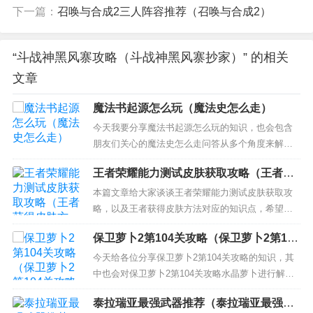
下一篇：
召唤与合成2三人阵容推荐（召唤与合成2）
“斗战神黑风寨攻略（斗战神黑风寨抄家）” 的相关
文章
魔法书起源怎么玩（魔法史怎么走）
今天我要分享魔法书起源怎么玩的知识，也会包含
朋友们关心的魔法史怎么走问答从多个角度来解
答，我希望能够解决你现在遇到的问题！ 本文目录
王者荣耀能力测试皮肤获取攻略（王者获
一览： 1、我的世界魔法书有什么用 属性用途详解
得皮肤方法）
详解怎么玩 2、魔法书有什么用 3、我的世界里的魔
本篇文章给大家谈谈王者荣耀能力测试皮肤获取攻
法书怎么用 我的世界手机版魔法书怎么使用 4、魔
略，以及王者获得皮肤方法对应的知识点，希望对
法书起...
各位有所帮助，不要忘了收藏本站喔。 本文目录一
保卫萝卜2第104关攻略（保卫萝卜2第104
览： 1、王者荣耀中怎样获取内测皮肤？ 2、王者荣
关攻略水晶萝卜）
耀绝悟人机史诗皮肤怎么获得 3、王者荣耀绝悟试炼
今天给各位分享保卫萝卜2第104关攻略的知识，其
皮肤怎么挑自己想要的 4、王者能力测试皮肤怎么获
中也会对保卫萝卜2第104关攻略水晶萝卜进行解
得...
释，如果能碰巧解决你现在面临的问题，别忘了关
泰拉瑞亚最强武器推荐（泰拉瑞亚最强武
注本站，现在开始吧！ 本文目录一览： 1、保卫萝