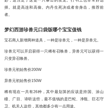
必，这注定了这是一只暴击的攻宠。打书上也非常好选
择。就是高连和高偷。内丹生死决或者舍身击，推荐前
者。
梦幻西游珍兽元口袋版哪个宝宝值钱
宝石商人新增两种道具，一种是珍兽元，一种是异兽元。
珍兽元可以开启获得一只稀有召唤兽，异兽元可以获得一
只变异召唤兽。
珍兽元初始售价200W
异兽元初始售价150W
稀有现在一共有26种，其中最划算的应该是持国、涂山
瞳、广目、谛听这些，最不值钱的是巴蛇、净瓶、巨石守
卫、机关人这些，其他都多少有一点用途。