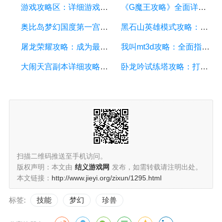
游戏攻略区：详细游戏攻略方面的描述
《G魔王攻略》全面详解，助你成为顶尖玩家
奥比岛梦幻国度第一宫攻略：探索梦幻世界的奇妙冒险
黑石山英雄模式攻略：成为顶尖玩家的必备指南
屠龙荣耀攻略：成为最强勇士的终极指南
我叫mt3d攻略：全面指南、技巧和秘籍揭秘
大闹天宫副本详细攻略：如何轻松通关大闹天宫副本
卧龙吟试练塔攻略：打造最强角色，征服试炼之塔
扫描二维码推送至手机访问。
版权声明：本文由
结义游戏网
发布，如需转载请注明出处。
本文链接：
http://www.jieyi.org/zixun/1295.html
标签:
技能
梦幻
珍兽