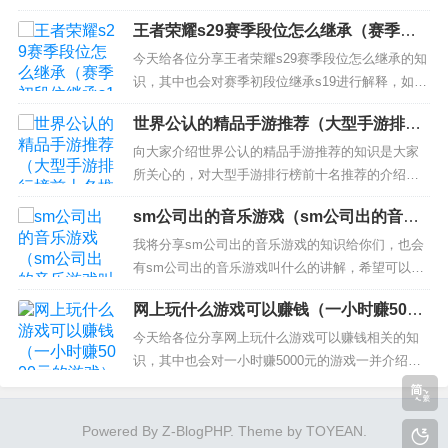
死神在哪...
大家解决现在的问题！ 本文目录一览： 1、神奇宝
王者荣耀s29赛季段位怎么继承（赛季初
贝单机游戏哪些最好玩？ 2、口袋妖怪有什么好玩的
段位继承s19）
游戏？ 3、神奇宝贝游戏排行榜前十名 4、宝可梦单
今天给各位分享王者荣耀s29赛季段位怎么继承的知
机版哪个好？ 5、谁能介绍给我一些神奇宝贝的游
识，其中也会对赛季初段位继承s19进行解释，如果
戏，...
能碰巧解决你现在面临的问题，别忘了关注本站，
世界公认的精品手游推荐（大型手游排行
现在开始吧！ 本文目录一览： 1、王者荣耀段位继
榜前十名推荐）
承规则？ 2、王者s29赛季段位继承规则 3、王者荣
向大家介绍世界公认的精品手游推荐的知识是大家
耀段位继承规则是怎样的？ 4、王者荣耀s29什么...
所关心的，对大型手游排行榜前十名推荐的介绍也
是从多个角度来解答，希望可以让大家解决现在的
sm公司出的音乐游戏（sm公司出的音乐
问题！ 本文目录一览： 1、2019十大良心手游推
游戏叫什么）
荐，款款令人动心 2、国外有哪些好玩的手游 帮推
我将分享sm公司出的音乐游戏的知识给你们，也会
荐下 高分悬赏 3、求十大手游排行榜，有哪些比较
有sm公司出的音乐游戏叫什么的讲解，希望可以解
推荐的？...
决你们现在的问题！ 本文目录一览： 1、sm公司出
网上玩什么游戏可以赚钱（一小时赚5000
品 有东方神起 superjunior 少女时代等艺人的音乐游
元的游戏）
戏 2、全民天团官方版是哪个？ 3、请给我SM公司
今天给各位分享网上玩什么游戏可以赚钱相关的知
H.O.T和S.E.S的详细资料？...
识，其中也会对一小时赚5000元的游戏一并介绍，
如果能碰巧解决你现在面临的问题，别忘了关注本
站，现在开始吧！ 本文目录一览： 1、现在什么网
游可以赚钱？ 2、赚钱游戏有哪些？ 3、有什么手游
Powered By
Z-BlogPHP
. Theme by
TOYEAN
.