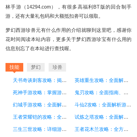
林手游（14294.com），有很多高福利BT版的回合制手
游，还有大量礼包码和大额抵扣劵可以领取。
梦幻西游珍兽元有什么作用的介绍就聊到这里吧，感谢你
花时间阅读本站内容，更多关于梦幻西游珍宝有什么用的
信息别忘了在本站进行查找喔。
技能
梦幻
珍兽
天书奇谈刺客攻略：揭秘最强刺客技巧，助你成为顶尖玩家
英雄重生攻略：全面解析游戏中的技巧和策略
死神手游攻略：掌握游戏技巧，轻松成为顶级玩家
鬼刃攻略：全面指南、技巧和秘籍，助你成为顶尖玩家
幻城手游攻略：全面解析游戏技巧、装备选择和副本攻略
斗仙2攻略：全面解析游戏技巧、副本攻略、装备养成和战斗策略
王者荣耀铠的攻略：全面解析铠的技能、装备、打法和团队配合
试炼之塔攻略：全面解析游戏技巧与策略，帮你征服每一层塔
三生三世攻略：详细游戏攻略方面的描述
王者花木兰攻略：全方位解析花木兰的技能、装备和打法