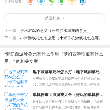
分享给朋友：
返回列表
上一篇：
沙水游戏的意义（开展沙水游戏的意义）
下一篇：
小米游戏礼包怎么用（小米手机游戏礼包在哪）
“梦幻西游珍兽元有什么作用（梦幻西游珍宝有什么
用）” 的相关文章
地下城割草死神怎么打（地下城割草死神
打多久）
今天给各位分享地下城割草死神怎么打相关的知
识，其中也会对地下城割草死神打多久一并介绍，
如果能碰巧解决你现在面临的问题，别忘了关注本
单机神奇宝贝游戏大全（好玩的单机神奇
站，现在开始吧！ 本文目录一览： 1、抖音地下城
宝贝游戏）
割草30分boss怎么过 2、地下城割草六芒星能打死
分享给大家单机神奇宝贝游戏大全的知识，也会包
死神吗 3、割草大联盟死神会死吗 4、地下城割草攻
含好玩的单机神奇宝贝游戏的讲解，希望可以帮助