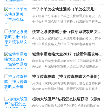
的解决方案！ 本文目录一览： 1、《后宫全攻略》t
羊了个羊怎么快速通关（羊怎么玩儿）
xt下载在线阅读全文，求百度网盘云资源 2、《后宫
升级记》txt下载在线阅读全文,求百度网盘云资源
今天给各位分享羊了个羊怎么快速通关的知识，其
3、《[清穿]后宫升级路》txt下载在线阅读全文，求
中也会对羊怎么玩儿进行解释，如果能碰巧解决你
百...
现在面临的问题，别忘了关注本站，现在开始吧！
快穿之系统攻略手册（快穿系统攻略文完
本文目录一览： 1、游戏羊了个羊怎么通关 2、羊了
结）
个羊通关教程 3、养了个羊通关秘籍是什么 4、羊了
今天要跟大家讲快穿之系统攻略手册的知识，其中
个羊过关技巧 5、第二关羊了个羊怎么过 游戏羊
对快穿系统攻略文完结相关的知识也会有介绍，希
了...
望可以帮助大家解答当下的疑问！ 本文目录一览：
城堡争霸攻略大全2017（城堡争霸攻略大
1、《快穿系统：万人迷攻略手册》txt下载在线阅读
全2017）
全文，求百度网盘云资源 2、快穿系统：男神攻略手
向大家介绍城堡争霸攻略大全2017的知识是大家所
册txt百度云 3、《快穿系统：炮灰翻身攻略手册》tx
关心的，对城堡争霸攻略大全2017的介绍也是从多
t...
个角度来解答，希望可以让大家解决现在的问题！
神兵传奇攻略（神兵传奇攻略大全最新）
本文目录一览： 1、城堡争霸 攻略 台服版本一共出
了多少个紫色英雄 2、城堡争霸什么英雄好 平民玩
分享给大家神兵传奇攻略的知识，也会包含神兵传
家英雄推荐 3、怪物攻城活动要掌握哪些技巧 城堡
奇攻略大全最新的讲解，希望可以帮助大家解决现
争...
在的问题！ 本文目录一览： 1、冒险王之神兵传奇
植物大战僵尸2钻石怎么快速获取（植物大
在那一关遇到精力 2、冒险王神兵传奇软云坡boss
战僵尸2怎么快速获得钻石?）
怎么打？ 3、冒险王之神兵传奇攻略 冒险王之神兵
向各位介绍植物大战僵尸2钻石怎么快速获取的知