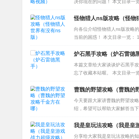
决你现在的问题！ 本文目录一览
3、放置江湖重光任务怎么做 
显示，天都峰是游戏中...
怪物猎人ns版攻略（怪物
向各位介绍怪物猎人ns版攻略
当前的困惑！ 本文目录一览： 1
3、switch巴西服怪物猎人崛
条...
炉石黑手攻略（炉石雷德
本篇文章给大家谈谈炉石黑手攻
忘了收藏本站喔。 本文目录一览
德黑手攻略 3、炉石传说雷德黑
解怎么玩...
曹魏的野望攻略（曹魏的
今天要跟大家讲曹魏的野望攻略
绍，希望可以帮助大家解答当下的
吞食天地曹魏野望最后诸葛亮怎么
的野望，这两...
我是皇玩法攻略（我是皇
分享给大家我是皇玩法攻略的知