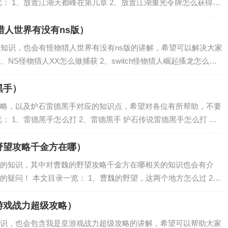
： 1、放置江湖天都峰在第几章 2、放置江湖重光令牌怎么获得
重光任务攻略流 放置江湖天都峰在第几章 第十四章。根据官方消息
猎人世界有没有ns版）
的知识，也会有怪物猎人世界有没有ns版的讲解，希望可以解决大家
、NS怪物猎人XX怎么做捕获 2、switch怪物猎人崛起搔龙怎么打
起怎么拼 NS怪物猎人XX怎么做捕获 需要两个必备素材和一个必备
黑手）
略，以及炉石雷德黑手对应的知识点，希望对各位有所帮助，不要
： 1、雷德黑手怎么打 2、雷德黑手 炉石传说雷德黑手怎么打 雷
手英雄模式打法详解 4、炉石传说手游 雷德黑手卡牌性价比详解 详
野望攻略千金方在哪）
的知识，其中对曹魏的野望攻略千金方在哪相关的知识也会有介
疑问！ 本文目录一览： 1、曹魏的野望，这两个地方怎么过 2、
过 3、曹魏の野望1.8怎么过 4、曹魏的野望七星石阵怎么过 曹魏
游戏战力超级攻略）
识，也会包含我是皇游戏战力超级攻略的讲解，希望可以帮助大家