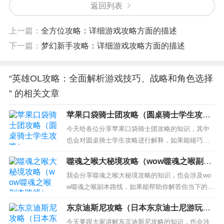
返回列表
上一篇：
全方位攻略：详细游戏攻略方面的描述
下一篇：
梦幻新手攻略：详细游戏攻略方面的描述
“英雄OL攻略：全面解析游戏技巧、战略和角色选择
” 的相关文章
苹果口袋骑士团攻略（圆桌骑士学生攻
略）
今天给各位分享苹果口袋骑士团攻略的知识，其中
也会对圆桌骑士学生攻略进行解释，如果能碰巧解
决你现在面临的问题，别忘了关注本站，现在开始
噬魂之喉大秘境攻略（wow噬魂之喉副本
吧！ 本文目录一览： 1、口袋奇兵宝藏徽章怎么获
路线）
得 2、爆莉萌天使主线任务和剧情 3、gta5线上发展
我会分享噬魂之喉大秘境攻略的知识，也会涉及wo
顺序 4、魔兽世界坐骑 5、WOW里在安格罗环形
w噬魂之喉副本路线，如果能帮助你解答你当下的问
山...
题，别忘记关注我们吧！ 本文目录一览： 1、魔兽
东京迪斯尼攻略（日本东京迪士尼游玩攻
世界噬魂之喉在哪，怎么去 2、噬魂之喉打完怎么出
略）
去 3、wow噬魂之喉副本入口在哪里 魔兽噬魂之喉
今天要跟大家讲解东京迪斯尼攻略的知识，也会涉