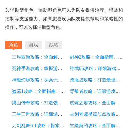
3. 辅助型角色：辅助型角色可以为队友提供治疗、增益和
控制等支援能力。如果您喜欢为队友提供帮助和策略性的
操作，可以选择辅助型角色。
角色
游戏
战略
三界西游攻略：全面解析三界西游游戏玩法、角色、装备与副本
封神2攻略：全面指南、技巧与秘籍解析
死神手游攻略：掌握游戏技巧，轻松成为顶级玩家
神武65攻略：详细游戏攻略方面的描述
神魔幻境攻略：探索无尽的魔幻世界，成为顶尖玩家
跨服战攻略：打造最强战队，征服多个服务器
盗墓1攻略：全面指南、秘籍和技巧
背叛者攻略：详细游戏攻略方面的描述
梁山传奇攻略：打造强大的英雄团队，征服江湖的必备指南
试炼之塔攻略：全面解析游戏技巧与策略，帮你征服每一层塔
三生三世攻略：详细游戏攻略方面的描述
古剑奇谭星蕴加点攻略：打造无敌战队，征服九州大陆
刀剑乱舞6-1攻略：探索副本、培养角色和战斗技巧详解
冒险契约攻略：全面解析游戏玩法、技巧和策略