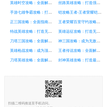
英雄时空攻略：全面解析游戏中的策略和技巧
丝路英雄攻略：打造强大的战队，征服丝路大陆
手游七雄争霸攻略：打造最强阵容、战胜敌人的秘诀大揭秘！
铠攻略王者-王者荣耀铠英雄全面解析及游戏攻略
正三国攻略：全面指南、战略技巧、装备强化和英雄培养
王者荣耀百里守约攻略：打造强力射手的技巧与策略
特战英雄攻略：打造无敌团队，征服战场的秘诀
英雄远征攻略：打造无敌阵容，征服战场的终极指南
刀塔三国攻略：全面解析游戏技巧、英雄搭配和战略策略
神三国攻略：成为无敌的战略家，征服三国乱世
英雄枪战攻略：成为顶级英雄的关键技巧和战术策略
王者传说攻略：全面解析游戏技巧、英雄选择与战术策略
刀塔英雄攻略：全面解析游戏技巧、英雄策略和装备选择
封神英雄攻略：打造最强英雄阵容及游戏技巧分享
扫描二维码推送至手机访问。