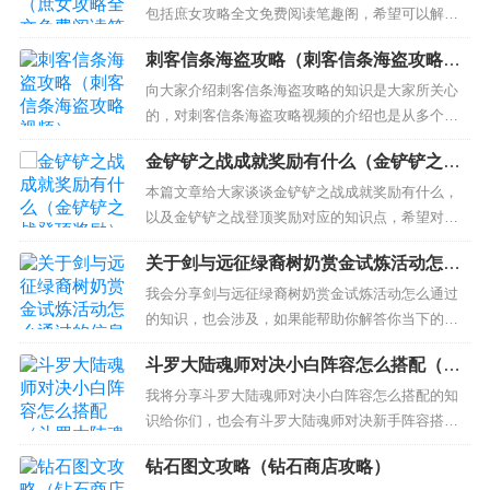
包括庶女攻略全文免费阅读笔趣阁，希望可以解答
大家现在的问题！本文目录一览： 1、《庶女攻略》
刺客信条海盗攻略（刺客信条海盗攻略视
最新txt全集下载 2、庶女攻略小说by吱吱全文阅读
频）
3、求吱吱的《庶女攻略》全文加番外 百度云谢
向大家介绍刺客信条海盗攻略的知识是大家所关心
谢！！！！ 一定要有番外啊 4、《庶女攻略》txt下
的，对刺客信条海盗攻略视频的介绍也是从多个角
载...
度来解答，希望可以让大家解决现在的问题！ 本文
金铲铲之战成就奖励有什么（金铲铲之战
目录一览： 1、PSP的刺客信条全攻略！(要文字)
登顶奖励）
2、刺客信条：海盗奇航截图、存档使用指南 3、刺
本篇文章给大家谈谈金铲铲之战成就奖励有什么，
客信条奥德赛海盗聚落宝箱位置 4、刺客信条:海盗
以及金铲铲之战登顶奖励对应的知识点，希望对各
中宝藏...
位有所帮助，不要忘了收藏本站喔。 本文目录一
关于剑与远征绿裔树奶赏金试炼活动怎么
览： 1、金铲铲到大师有什么奖励 2、金铲铲全部成
通过的信息
就送几个蛋 3、金铲铲满血吃鸡有奖励吗 4、金铲铲
我会分享剑与远征绿裔树奶赏金试炼活动怎么通过
成就有多少 金铲铲到大师有什么奖励 金铲铲到大师
的知识，也会涉及，如果能帮助你解答你当下的问
奖励8...
题，别忘记关注我们吧！ 本文目录一览： 1、剑与
斗罗大陆魂师对决小白阵容怎么搭配（斗
远征赏金试炼如何解锁 2、剑与远征密林之刺艾伦赏
罗大陆魂师对决新手阵容搭配）
金试炼攻略 密林之刺艾伦赏金试炼路线分享 3、剑
我将分享斗罗大陆魂师对决小白阵容怎么搭配的知
与远征赏金试炼绿裔艾伦阵容怎么搭配 赏金试炼绿
识给你们，也会有斗罗大陆魂师对决新手阵容搭配
裔艾伦阵容搭...
的讲解，希望可以解决你们现在的问题！ 本文目录
钻石图文攻略（钻石商店攻略）
一览： 1、《斗罗大陆：魂师对决》海魔女阵容搭配