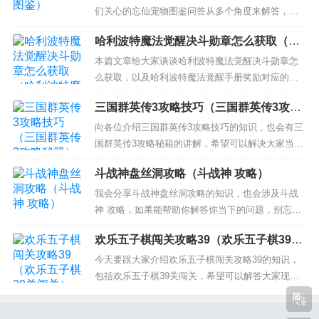
团合战三国成长试练3怎么过 4、小小军团合战三国
们关心的忘仙宠物图鉴问答从多个角度来解答，我
曹操技...
希望能够解决你现在遇到的问题！ 本文目录一览：
哈利波特魔法觉醒决斗勋章怎么获取（哈
1、忘仙宠物麒麟精魄怎么获得的 2、忘仙宠物怎么
利波特魔法觉醒手册奖励）
培养 忘仙宠物进化全攻略 3、《忘仙OL》宠物技能
本篇文章给大家谈谈哈利波特魔法觉醒决斗勋章怎
合成及宠物入门 详解怎么玩 4、忘仙宠物飞升技能
么获取，以及哈利波特魔法觉醒手册奖励对应的知
御风...
识点，希望对各位有所帮助，不要忘了收藏本站
三国群英传3攻略技巧（三国群英传3攻略
喔。 本文目录一览： 1、哈利波特好友切磋有记录
秘籍）
吗 2、哈利波特萤火印记怎么获得 3、魔法觉醒决斗
向各位介绍三国群英传3攻略技巧的知识，也会有三
前翻动的章是什么 4、哈利波特决斗铭牌有什么用
国群英传3攻略秘籍的讲解，希望可以解决大家当前
5、哈利...
的困惑！ 本文目录一览： 1、三国群英传3应该怎么
斗战神盘丝洞攻略（斗战神 攻略）
玩啊 2、三国群英传3秘籍 3、三国群英传怎么玩攻
略 三国群英传如何玩攻略 4、三国群英传3怎么玩
我会分享斗战神盘丝洞攻略的知识，也会涉及斗战
三国群英传3应该怎么玩啊 这个游戏简单的狠，...
神 攻略，如果能帮助你解答你当下的问题，别忘记
关注我们吧！ 本文目录一览： 1、斗战神盘丝洞
欢乐五子棋闯关攻略39（欢乐五子棋39关
2、斗战神盘丝洞在哪进 3、斗战神盘丝洞中级怎么
闯关）
打 4、斗战神高级盘丝怎么打 高级盘丝洞打法篇
今天要跟大家介绍欢乐五子棋闯关攻略39的知识，
5、斗战神初级盘丝洞进不去了怎么办？有任务啊...
包括欢乐五子棋39关闯关，希望可以解答大家现在
的问题！本文目录一览： 1、欢乐五子棋闯关47攻
略 2、怎么玩欢乐五子棋？ 3、微信欢乐五子棋腾讯