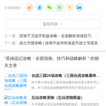
分享给朋友：
返回列表
上一篇：
部落守卫战手机版攻略：全面解析游戏技巧、角色策略和资源管理
下一篇：
战士升级攻略 | 游戏中如何快速提升战士等级及技能
“英雄战记攻略：全面指南、技巧和战略解析 ” 的相
关文章
合战三国26场攻略（三国合战攻略最终阵
容）
向大家介绍合战三国26场攻略的知识是大家所关心
的，对三国合战攻略最终阵容的介绍也是从多个角
度来解答，希望可以让大家解决现在的问题！ 本文
忘仙攻略宠物（忘仙宠物图鉴）
目录一览： 1、小小军团合战三国鞋子合成书怎么得
2、小小军团合战三国马超使用技巧指南 3、小小军
今天我要分享忘仙攻略宠物的知识，也会包含朋友