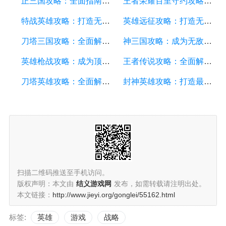
正三国攻略：全面指南、战略技巧、装备强化和英雄培养
王者荣耀百里守约攻略：打造强力射手的技巧与策略
特战英雄攻略：打造无敌团队，征服战场的秘诀
英雄远征攻略：打造无敌阵容，征服战场的终极指南
刀塔三国攻略：全面解析游戏技巧、英雄搭配和战略策略
神三国攻略：成为无敌的战略家，征服三国乱世
英雄枪战攻略：成为顶级英雄的关键技巧和战术策略
王者传说攻略：全面解析游戏技巧、英雄选择与战术策略
刀塔英雄攻略：全面解析游戏技巧、英雄策略和装备选择
封神英雄攻略：打造最强英雄阵容及游戏技巧分享
扫描二维码推送至手机访问。
版权声明：本文由
结义游戏网
发布，如需转载请注明出处。
本文链接：
http://www.jieyi.org/gonglei/55162.html
标签:
英雄
游戏
战略