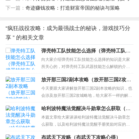
下一篇：
奇迹赚钱攻略：打造财富帝国的秘诀与策略
“疯狂战役攻略：成为最强战士的秘诀，游戏技巧分
享 ” 的相关文章
弹壳特工队技能怎么选择（弹壳特工队武
器技能怎么解锁）
向大家介绍弹壳特工队技能怎么选择的知识是大家
所关心的，对弹壳特工队武器技能怎么解锁的介绍
也是从多个角度来解答，希望可以让大家解决现在
放开那三国2副本攻略（放开那三国2攻城
的问题！ 本文目录一览： 1、弹壳特攻队技能怎么
略地）
选 2、弹壳特攻队武器技能搭配 3、弹壳特攻队追光
今天要跟大家讲解放开那三国2副本攻略的知识，也
者技能搭配 弹壳特攻队技能怎么选 1.推荐技能匹配:
会涉及放开那三国2攻城略地，给大家不一样的解决
火箭+轮...
方案！ 本文目录一览： 1、放开那三国2武将进阶攻
哈利波特魔法觉醒决斗勋章怎么获取（哈
略 2、放开那三国2新手副本推图武将选择攻略 3、
利波特魔法觉醒手册奖励）
放开那三国2平民玩法攻略介绍 平民怎么玩 4、放开
本篇文章给大家谈谈哈利波特魔法觉醒决斗勋章怎
那三国2阵容的搭配技巧 5、放开那三国2新...
么获取，以及哈利波特魔法觉醒手册奖励对应的知
识点，希望对各位有所帮助，不要忘了收藏本站
布武天下攻略（布武天下攻略心得）
喔。 本文目录一览： 1、哈利波特好友切磋有记录