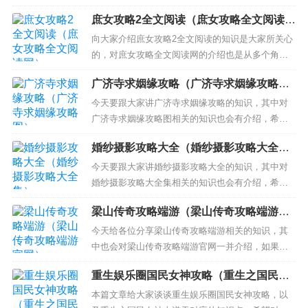
本文目录一览： 1、ps2战神1 到冥界怎么过？ 2、
庶女攻略2全文阅读（庶女攻略全文阅读
战神4冥界门怎么开 3、PSP 战神 奥林匹斯之链 ，
网）
冥界这一关，刚开始就难住了，这个地方怎么过去
向大家介绍庶女攻略2全文阅读的知识是大家所关心
啊…… ps2战神1 到冥界怎么过？ 连跳，跳起...
的，对庶女攻略全文阅读网的介绍也是从多个角度
来解答，希望可以让大家解决现在的问题！ 本文目
广济寺求姻缘攻略（广济寺求姻缘攻略
录一览： 1、《庶女攻略》txt下载在线阅读全文，
图）
求百度网盘云资源 2、《庶女攻略》最新txt全集下
今天要跟大家讲广济寺求姻缘攻略的知识，其中对
载 3、《庶女攻略：腹黑皇子请下嫁》txt下载在线
广济寺求姻缘攻略图相关的知识也会有介绍，希望
阅读全...
可以帮助大家解答当下的疑问！ 本文目录一览：
婚纱摄影攻略大全（婚纱摄影攻略大全
1、北京四大求姻缘寺庙 2、去寺庙求姻缘有什么注
集）
意事项 3、北京广济寺求姻缘有什么讲究 北京广济
今天要跟大家讲婚纱摄影攻略大全的知识，其中对
寺求姻缘的注意事项 4、关于求姻缘，急！！！ 5、
婚纱摄影攻略大全集相关的知识也会有介绍，希望
去...
可以帮助大家解答当下的疑问！ 本文目录一览：
梁山传奇攻略端游（梁山传奇攻略端游官
1、婚纱照攻略大全 如何拍出完美的婚纱照 2、拍婚
网）
纱照全攻略 六个拍摄婚纱照技巧 3、新人拍婚纱照
今天给各位分享梁山传奇攻略端游相关的知识，其
的攻略 婚纱照攻略大全 如何拍出完美的婚纱照 婚
中也会对梁山传奇攻略端游官网一并介绍，如果能
纱照是...
碰巧解决你现在面临的问题，别忘了关注本站，现
重生娱乐圈国民女神攻略（重生之国民女
在开始吧！ 本文目录一览： 1、现在什么版本传奇
神太逆天）
私服火 人气比较多的那种 2、梁山传奇镇魔神殿怎
本篇文章给大家谈谈重生娱乐圈国民女神攻略，以